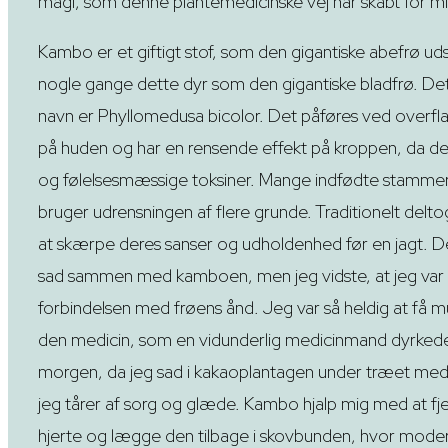
magi, som denne plantemedicinske vej har skabt for mi
Kambo er et giftigt stof, som den gigantiske abefrø udsk
nogle gange dette dyr som den gigantiske bladfrø. De
navn er Phyllomedusa bicolor. Det påføres ved overfl
på huden og har en rensende effekt på kroppen, da det 
og følelsesmæssige toksiner. Mange indfødte stamme
bruger udrensningen af flere grunde. Traditionelt deltog
at skærpe deres sanser og udholdenhed før en jagt. Det
sad sammen med kamboen, men jeg vidste, at jeg var 
forbindelsen med frøens ånd. Jeg var så heldig at få m
den medicin, som en vidunderlig medicinmand dyrked
morgen, da jeg sad i kakaoplantagen under træet me
jeg tårer af sorg og glæde. Kambo hjalp mig med at fjer
hjerte og lægge den tilbage i skovbunden, hvor moder na