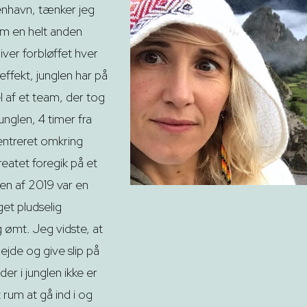
benhavn, tænker jeg
som en helt anden
iver forbløffet hver
fekt, junglen har på
l af et team, der tog
nglen, 4 timer fra
ntreret omkring
reatet foregik på et
en af 2019 var en
et pludselig
g ømt. Jeg vidste, at
bejde og give slip på
er i junglen ikke er
 rum at gå ind i og