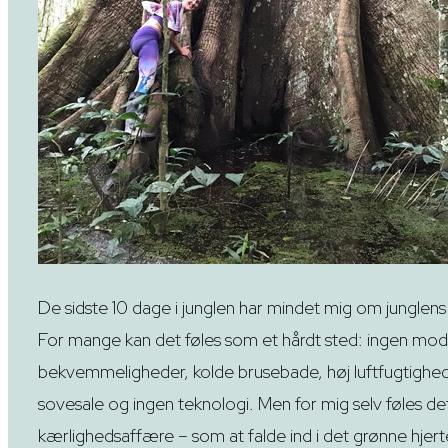
De sidste 10 dage i junglen har mindet mig om junglens
For mange kan det føles som et hårdt sted: ingen mo
bekvemmeligheder, kolde brusebade, høj luftfugtighe
sovesale og ingen teknologi. Men for mig selv føles det
kærlighedsaffære – som at falde ind i det grønne hjer