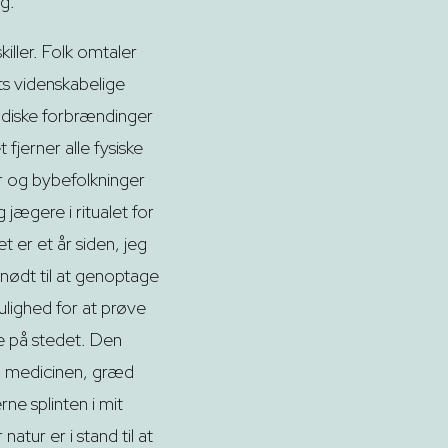
g.
iller. Folk omtaler
ts videnskabelige
adiske forbrændinger
fjerner alle fysiske
r og bybefolkninger
 jægere i ritualet for
 er et år siden, jeg
nødt til at genoptage
ulighed for at prøve
e på stedet. Den
d medicinen, græd
ne splinten i mit
tur er i stand til at