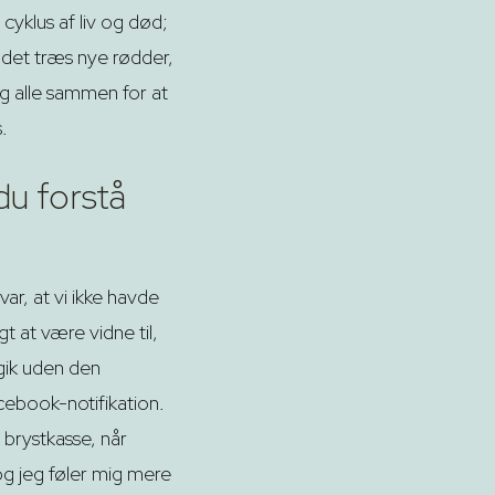
yklus af liv og død;
ndet træs nye rødder,
g alle sammen for at
.
 du forstå
r, at vi ikke havde
t at være vidne til,
 gik uden den
cebook-notifikation.
 brystkasse, når
 og jeg føler mig mere