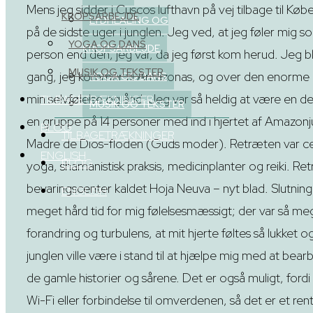
Mens jeg sidder i Cuscos lufthavn på vej tilbage til Kø
KROPSARBEJDE
LYDHEALING OG
på de sidste uger i junglen. Jeg ved, at jeg føler mig 
YOGA OG DANS
KROPSARBEJDE
person end den, jeg var, da jeg først kom herud. Jeg bl
MUSIK OG TEKSTER
gang, jeg kommer til Amazonas, og over den enorme ef
YOGA OG DANS
min selvfølelse og ånd. Jeg var så heldig at være en de
TILBAGETRÆKNINGER
MUSIK OG TEKSTER
en gruppe på 14 personer med ind i hjertet af Amazonju
BLOG
TILBAGETRÆKNINGER
Madre de Dios-floden (Guds moder). Retræten var ce
ENGLISH
BLOG
yoga, shamanistisk praksis, medicinplanter og reiki. Ret
bevaringscenter kaldet Hoja Neuva – nyt blad. Slutning
ENGLISH
meget hård tid for mig følelsesmæssigt; der var så meg
forandring og turbulens, at mit hjerte føltes så lukket o
junglen ville være i stand til at hjælpe mig med at bear
de gamle historier og sårene. Det er også muligt, fordi d
Wi-Fi eller forbindelse til omverdenen, så det er et rent