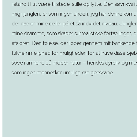
i stand til at være til stede, stille og lytte. Den søvnkval
mig i junglen, er som ingen anden; jeg har denne komal
der nærer mine celler på et så indviklet niveau. Junglen
mine drømme, som skaber surrealistiske fortællinger, d
afsløret. Den følelse, der løber gennem mit bankende h
taknemmelighed for muligheden for at have disse øjeblikke
sove i armene på moder natur – hendes dyreliv og mus
som ingen mennesker umuligt kan genskabe.